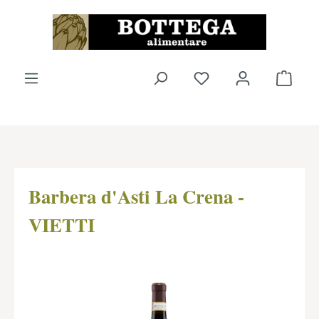
Zum Hauptinhalt springen
Du hast 0 Produkte 
Ware
Barbera d'Asti La Crena -
VIETTI
Bildergalerie überspringen