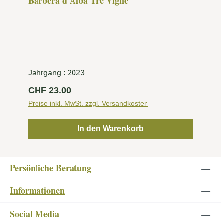
Barbera d'Alba Tre Vigne
Jahrgang :
2023
Regulärer Preis:
CHF 23.00
Preise inkl. MwSt. zzgl. Versandkosten
In den Warenkorb
Persönliche Beratung
Informationen
Social Media