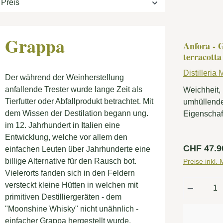
Preis
Grappa
Anfora - G
terracotta
Distilleria
Der während der Weinherstellung
anfallende Trester wurde lange Zeit als
Weichheit,
Tierfutter oder Abfallprodukt betrachtet. Mit
umhüllende
dem Wissen der Destilation begann ung.
Eigenschaf
im 12. Jahrhundert in Italien eine
Grappa, der
Entwicklung, welche vor allem den
traditionel
Regulärer
CHF 47.9
einfachen Leuten über Jahrhunderte eine
bringt, mit
billige Alternative für den Rausch bot.
seine Reif
Preise inkl.
Vielerorts fanden sich in den Feldern
in der Amph
Produkt
versteckt kleine Hütten in welchen mit
Technik, di
primitiven Destilliergeräten - dem
Menschen 
"Moonshine Whisky" nicht unähnlich -
verwendet, 
einfacher Grappa hergestellt wurde.
den Transp