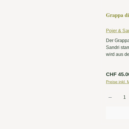
Grappa di
Pojer & Sa
Der Grappa
Sandri sta
wird aus d
Sauvignon,
und Lagrei
Regulärer
CHF 45.0
Rebsorten,
Faye verwe
Preise inkl.
gedeihen a
Produkt
der Fraktio
genauer ges
Paradisot,
Weinberge
ausgerichte