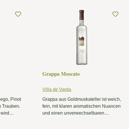
Grappa Moscato
Villa de Varda
ego, Pinot
Grappa aus Goldmuskateller ist weich,
u Trauben.
fein, mit klaren aromatischen Nuancen
 wird
und einen unverwechselbaren
r, frischer,
Geschmack. An der Nase ist sie
blumig und kräftig mit Noten von