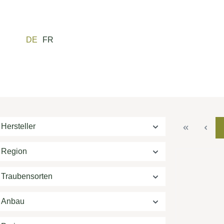
m Hauptinhalt springen
Zur Suche springen
Zur Hauptnavigation springen
DE
FR
Hersteller
Region
Traubensorten
Anbau