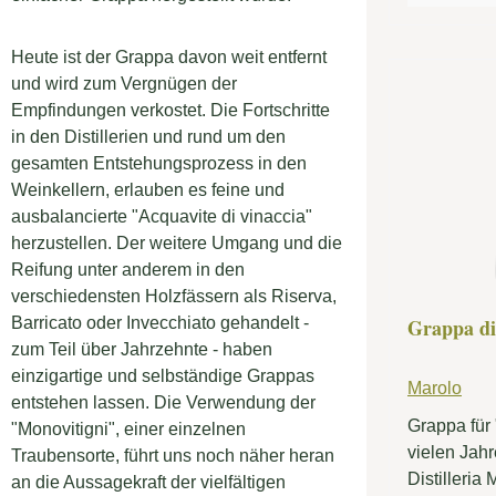
Wein, Öl, 
Lebensmitt
Heute ist der Grappa davon weit entfernt
Amphoren,
und wird zum Vergnügen der
wurden, si
Empfindungen verkostet. Die Fortschritte
und Lehm, M
in den Distillerien und rund um den
Montelupo 
gesamten Entstehungsprozess in den
toskanische
Weinkellern, erlauben es feine und
Mittelalter
ausbalancierte "Acquavite di vinaccia"
Handwerk v
herzustellen. Der weitere Umgang und die
bekannt sin
Reifung unter anderem in den
für die Dest
verschiedensten Holzfässern als Riserva,
Distilleria
Barricato oder Invecchiato gehandelt -
Grappa di
wollte, um
zum Teil über Jahrzehnte - haben
Ergebnisse 
einzigartige und selbständige Grappas
Marolo
Mikrosauers
entstehen lassen. Die Verwendung der
doppelt so 
Grappa für 
"Monovitigni", einer einzelnen
Verwendung
vielen Jahr
Traubensorte, führt uns noch näher heran
den Grappa
Distilleria
an die Aussagekraft der vielfältigen