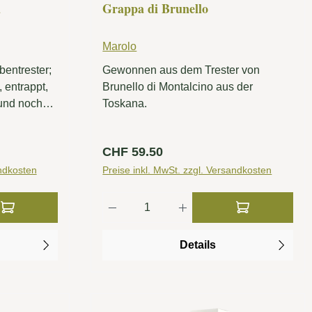
u
Grappa di Brunello
Marolo
entrester;
Gewonnen aus dem Trester von
 entrappt,
Brunello di Montalcino aus der
und noch
Toskana.
im Valle di
nd Piana
Regulärer Preis:
CHF 59.50
andkosten
Preise inkl. MwSt. zzgl. Versandkosten
ib den gewünschten Wert ein oder benutze
Produkt Anzahl: Gib den gew
Details