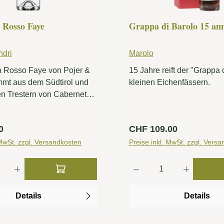
 Rosso Faye
Grappa di Barolo 15 an
ndri
Marolo
 Rosso Faye von Pojer &
15 Jahre reift der "Grappa 
mmt aus dem Südtirol und
kleinen Eichenfässern.
en Trestern von Cabernet
 Cabernet Franc, Merlot
n gewonnen – den gleichen
 Preis:
Regulärer Preis:
0
CHF 109.00
 die für den Wein Rosso
ndet werden. Die Trauben
 MwSt. zzgl. Versandkosten
Preise inkl. MwSt. zzgl. Vers
uf dem Faedo-Hügel, in
 Anzahl: Gib den gewünschten Wert ein od
Produkt Anzahl: G
n San Michele all'Adige,
agt in der Ortschaft
 auf 250 Metern Höhe. Die
Details
Details
 sind nach Süd-Südwest
t und profitieren von der