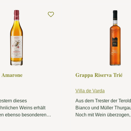
ise der Ora del Garda,
d, der vom nahegelegenen
er weht. Der Grappa
rch seine kristallklare Farbe
egantes, markantes Aroma
würzigen Noten. Im Duft
ich Anklänge von Pfeffer
isbeeren, die die Präsenz
et betonen und dem
eine unverkennbare
eit verleihen.
i Amarone
Grappa Riserva Trié
Villa de Varda
estern dieses
Aus dem Trester der Terold
nlichen Weins erhält
Bianco und Müller Thurga
en ebenso besonderen
Noch mit Wein überzogen,
 Geist, der im Einklang mit
ausschliesslich ausgewählte
der Destillerie von Alba
gesunder und entstielter