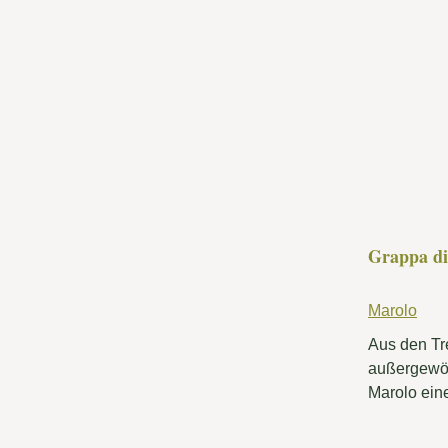
frischen Br
einem Win
Gardasee h
besticht du
und ein el
mit feinen 
entfalten s
und Johann
des Cabern
Destillat 
Persönlichk
Grappa d
Marolo
Aus den Tr
außergewöh
Marolo ein
Grappa. Ein
den Werten 