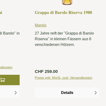
ni
Grappa di Barolo Riserva 1988
Marolo
di Barolo" in
27 Jahre reift der "Grappa di Barolo
Riserva" in kleinen Fässern aus 6
verschiedenen Hölzern.
andkosten
Regulärer Preis:
CHF 259.00
er benutze die Schaltflächen um die Anzah
ib den gewünschten Wert ein oder benutze
Preise inkl. MwSt. zzgl. Versandkosten
Details