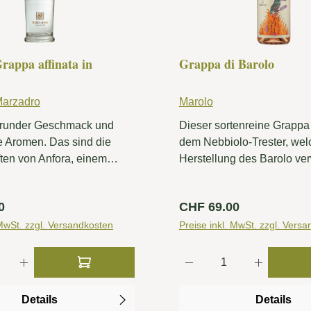
rappa affinata in
Grappa di Barolo
 Marzadro
Marolo
 runder Geschmack und
Dieser sortenreine Grappa
 Aromen. Das sind die
dem Nebbiolo-Trester, welc
ten von Anfora, einem
Herstellung des Barolo ve
 alle Eigenschaften der
wird, destilliert. Vor der Ab
len Holzreifung mit sich
die Flasche, ruht er für mi
 Preis:
Regulärer Preis:
0
CHF 69.00
 der Besonderheit, dass
Jahre in kleinen Eichenfäs
ung nicht im Fass, sondern
 MwSt. zzgl. Versandkosten
Preise inkl. MwSt. zzgl. Vers
ore stattfindet. Eine neue
 Anzahl: Gib den gewünschten Wert ein od
Produkt Anzahl: G
e einen der ältesten dem
bekannten Behälter
Terrakotta-Vasen, die für
Details
Details
ort und die Lagerung von