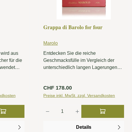
Grappa di Barolo for four
Marolo
 wird aus
Entdecken Sie die reiche
her für die
Geschmacksfülle im Vergleich der
rwendet
unterschiedlich langen Lagerungen
füllung in
der "Grappa di Barolo" von Marolo in
ndestens 4
der eleganten Geschenkpackung.
Regulärer Preis:
CHF 178.00
sern.
andkosten
Preise inkl. MwSt. zzgl. Versandkosten
er benutze die Schaltflächen um die Anzah
ib den gewünschten Wert ein oder benutze
Produkt Anzahl: Gib den gew
Details