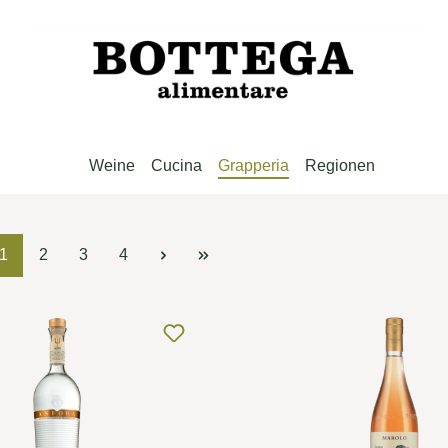
Weine
Cucina
Grapperia
Regionen
Seite
Seite
Seite
Seite
1
2
3
4