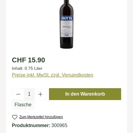
Regulärer Preis:
CHF 15.90
Inhalt:
0.75 Liter
Preise inkl. MwSt. zzgl. Versandkosten
Produkt Anzahl: Gib den gewünschten Wert
In den Warenkorb
Flasche
Zum Merkzettel hinzufügen
Produktnummer:
300965