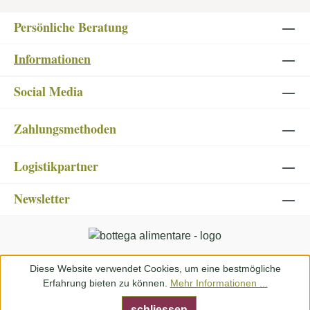
oder als erfrischender Aperitif mit Tonic – der
Jsotta Rosso Senza überzeugt mit echtem
Persönliche Beratung
Vermouth-Charakter, ohne Kompromisse. Ideal
für alle, die bewusst genießen möchten und
Informationen
dabei nicht auf Stil und Geschmack verzichten
wollen. Ein alkoholfreier Drink mit Tradition,
Social Media
Tiefe und moderner Leichtigkeit.
Zahlungsmethoden
Logistikpartner
Newsletter
Diese Website verwendet Cookies, um eine bestmögliche
Erfahrung bieten zu können.
Mehr Informationen ...
schliessen