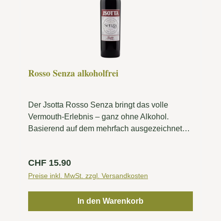
Rosso Senza alkoholfrei
Der Jsotta Rosso Senza bringt das volle
Vermouth-Erlebnis – ganz ohne Alkohol.
Basierend auf dem mehrfach ausgezeichneten
Jsotta Vermouth Rosso, steht diese
alkoholfreie Variante dem Original
Regulärer Preis:
CHF 15.90
geschmacklich in nichts nach. Vollmundige
Aromen von roten Früchten verbinden sich
Preise inkl. MwSt. zzgl. Versandkosten
harmonisch mit der charakteristischen Jsotta-
Kräutermischung zu einem fein abgestimmten,
In den Warenkorb
komplexen Geschmacksbild. Ob pur auf Eis