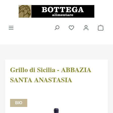
Zum Hauptinhalt springen
Du hast 0 Produkte 
Ware
Grillo di Sicilia - ABBAZIA
SANTA ANASTASIA
BIO
Bildergalerie überspringen