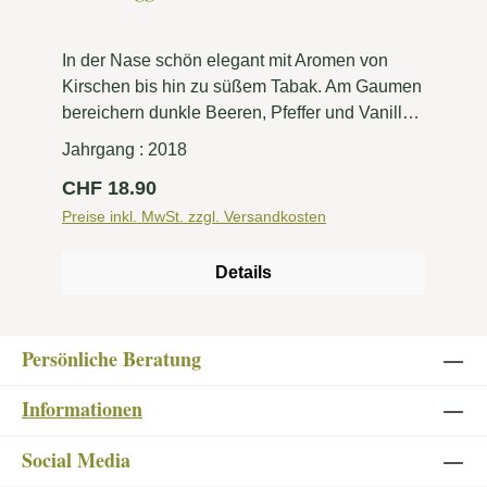
In der Nase schön elegant mit Aromen von
Kirschen bis hin zu süßem Tabak. Am Gaumen
bereichern dunkle Beeren, Pfeffer und Vanille
die Aromenvielfalt. Die exotische Würze des
Jahrgang :
2018
Nero d'Avola und die elegante Frucht der
Regulärer Preis:
CHF 18.90
Merlot Traube ergeben einen facettenreichen
Rotwein. Die Tannine sind sehr mild und reif.
Preise inkl. MwSt. zzgl. Versandkosten
Ein imposantes Finale.
Details
Persönliche Beratung
Informationen
Social Media