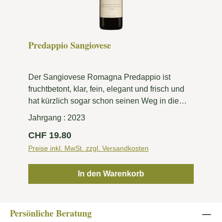
Predappio Sangiovese
Der Sangiovese Romagna Predappio ist
fruchtbetont, klar, fein, elegant und frisch und
hat kürzlich sogar schon seinen Weg in die
Weinbegleitung eines Schweizer Restaurants
Jahrgang :
2023
mit 3 Michelin-Sternen gefunden. Der Wein
Regulärer Preis:
CHF 19.80
wird zum Teil im grossen Holzfass und zum
Teil im Stahltank ausgebaut.
Preise inkl. MwSt. zzgl. Versandkosten
In den Warenkorb
Persönliche Beratung