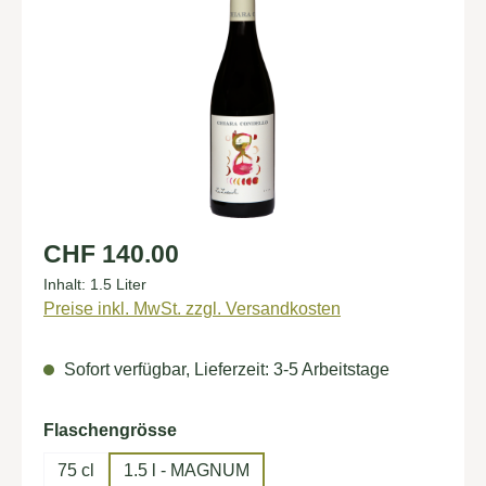
Regulärer Preis:
CHF 140.00
Inhalt:
1.5 Liter
Preise inkl. MwSt. zzgl. Versandkosten
Sofort verfügbar, Lieferzeit: 3-5 Arbeitstage
auswählen
Flaschengrösse
75 cl
1.5 l - MAGNUM