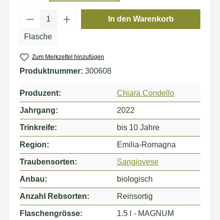
Produkt Anzahl: Gib den gewünschten Wert
In den Warenkorb
Flasche
Zum Merkzettel hinzufügen
Produktnummer:
300608
Produzent:
Chiara Condello
Jahrgang:
2022
Trinkreife:
bis 10 Jahre
Region:
Emilia-Romagna
Traubensorten:
Sangiovese
Anbau:
biologisch
Anzahl Rebsorten:
Reinsortig
Flaschengrösse:
1.5 l - MAGNUM