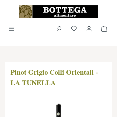
Zum Hauptinhalt springen
Du hast 0 Produkte 
Ware
Pinot Grigio Colli Orientali -
LA TUNELLA
Bildergalerie überspringen