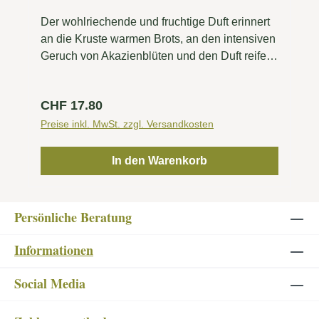
Der wohlriechende und fruchtige Duft erinnert
an die Kruste warmen Brots, an den intensiven
Geruch von Akazienblüten und den Duft reifer
tropischer Früchte. Die Dufterlebnisse
bestätigen sich auch am Gaumen, der Wein
Regulärer Preis:
CHF 17.80
präsentiert sich elegant und körperreich mit
einer äußerst delikaten Hefenote und einem
Preise inkl. MwSt. zzgl. Versandkosten
entschiedenen Charakter.
In den Warenkorb
Persönliche Beratung
Informationen
Social Media