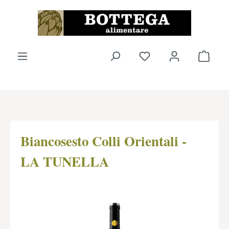
Zum Hauptinhalt springen
Du hast 0 Produkte 
Ware
Biancosesto Colli Orientali -
LA TUNELLA
Bildergalerie überspringen