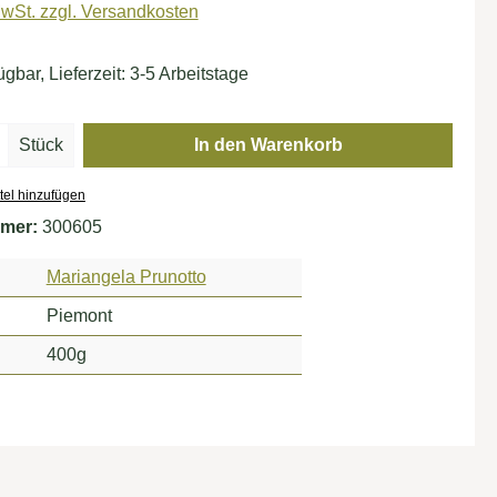
MwSt. zzgl. Versandkosten
ügbar, Lieferzeit: 3-5 Arbeitstage
Anzahl: Gib den gewünschten Wert ein oder
Stück
In den Warenkorb
tel hinzufügen
mer:
300605
Mariangela Prunotto
Piemont
400g