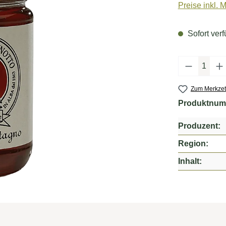
Preise inkl. 
Sofort verf
Produkt 
Zum Merkzet
Produktnum
Produzent:
Region:
Inhalt: