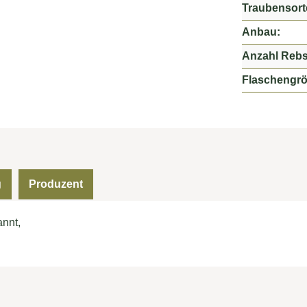
Traubensort
Anbau:
Anzahl Rebs
Flaschengrö
g
Produzent
annt,