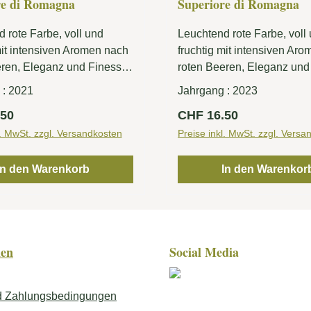
re di Romagna
Superiore di Romagna
 rote Farbe, voll und
Leuchtend rote Farbe, voll
mit intensiven Aromen nach
fruchtig mit intensiven Ar
eren, Eleganz und Finesse
roten Beeren, Eleganz und
Charakteristiken dieses
sind die Charakteristiken d
 :
2021
Jahrgang :
2023
. Weich im Abgang, ein
Rotweins. Weich im Abgang
r Preis:
Regulärer Preis:
.50
CHF 16.50
her Sangiovese.
klassischer Sangiovese.
l. MwSt. zzgl. Versandkosten
Preise inkl. MwSt. zzgl. Versa
In den Warenkorb
In den Warenkor
nen
Social Media
d Zahlungsbedingungen