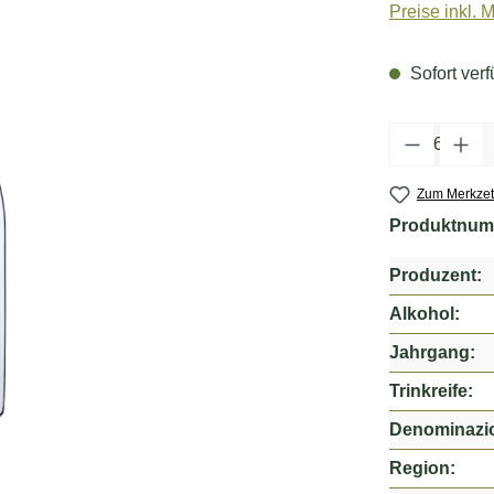
Preise inkl. 
Sofort verf
Produkt 
Zum Merkzet
Produktnum
Produzent:
Alkohol:
Jahrgang:
Trinkreife:
Denominazi
Region: