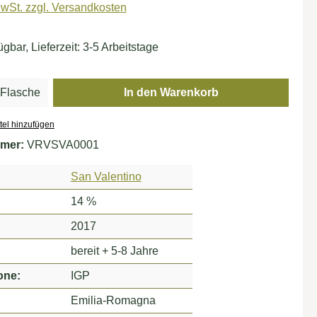
MwSt. zzgl. Versandkosten
ügbar, Lieferzeit: 3-5 Arbeitstage
Anzahl: Gib den gewünschten Wert ein oder
Flasche
In den Warenkorb
tel hinzufügen
mer:
VRVSVA0001
San Valentino
14 %
2017
bereit + 5-8 Jahre
one:
IGP
Emilia-Romagna