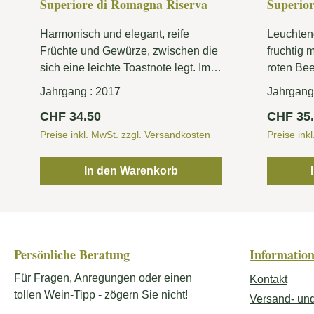
Superiore di Romagna Riserva
Superio
Harmonisch und elegant, reife
Leuchtend
Früchte und Gewürze, zwischen die
fruchtig 
sich eine leichte Toastnote legt. Im
roten Be
Gaumen perfektes Gleichgewicht
sind die 
Jahrgang :
2017
Jahrgang
zwischen imposanter Struktur,
Rotweins
Regulärer Preis:
Reguläre
CHF 34.50
CHF 35
ausgefüllt von einem dichten,
klassisc
runden Tannin, und erlesener
Preise inkl. MwSt. zzgl. Versandkosten
Preise ink
Fruchteleganz.
In den Warenkorb
Persönliche Beratung
Informatio
Für Fragen, Anregungen oder einen
Kontakt
tollen Wein-Tipp - zögern Sie nicht!
Versand- un