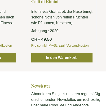
Colli di Rimini
 und
Intensives Granatrot, die Nase bringt
omen nach
schöne Noten von reifen Früchten
 Finesse
wie Pflaumen, Kirschen,
ieses
Brombeeren und angenehme
Jahrgang :
2020
, ein
Blumendüfte zum Ausdruck. Im
Regulärer Preis:
CHF 49.50
Gaumen voll, rund und tanninhaltig
ndkosten
mit anhaltendem Abgang.
Preise inkl. MwSt. zzgl. Versandkosten
b
In den Warenkorb
Newsletter
Abonnieren Sie jetzt unseren regelmäßig
erscheinenden Newsletter, um rechtzeitig
über neue Produkte und Angebote