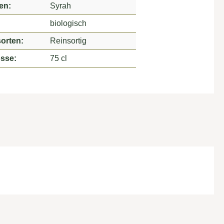
en:
Syrah
biologisch
orten:
Reinsortig
sse:
75 cl