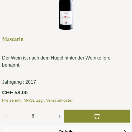
Mascarin
Der Wein ist nach dem Hügel hinter der Weinkellerei
benannt,
Jahrgang :
2017
Regulärer Preis:
CHF 58.00
Preise inkl. MwSt. zzgl. Versandkosten
Produkt Anzahl: Gib den gewünschten Wert ei
Details