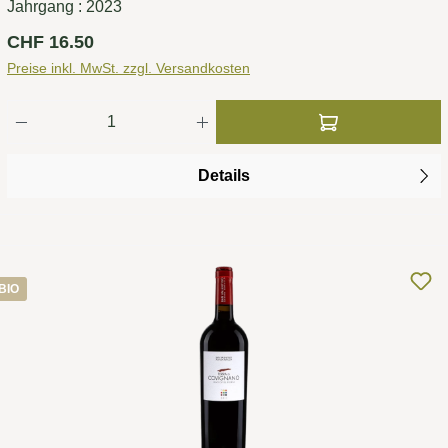
Jahrgang :
2023
Regulärer Preis:
CHF 16.50
Preise inkl. MwSt. zzgl. Versandkosten
Produkt Anzahl: Gib den gewünschten Wert ei
Details
BIO