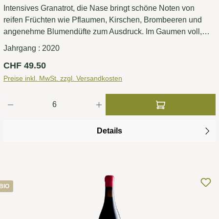
Intensives Granatrot, die Nase bringt schöne Noten von
reifen Früchten wie Pflaumen, Kirschen, Brombeeren und
angenehme Blumendüfte zum Ausdruck. Im Gaumen voll,
rund und tanninhaltig mit anhaltendem Abgang.
Jahrgang :
2020
Regulärer Preis:
CHF 49.50
Preise inkl. MwSt. zzgl. Versandkosten
Produkt Anzahl: Gib den gewünschten Wert ei
Details
BIO