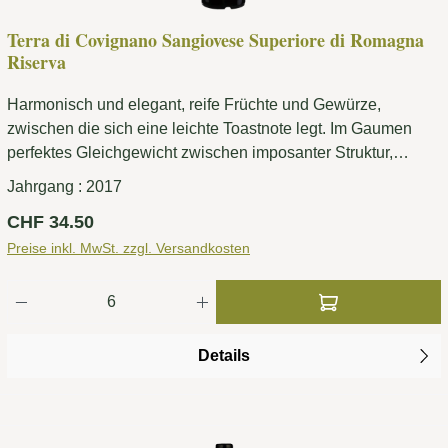
Terra di Covignano Sangiovese Superiore di Romagna
Riserva
Harmonisch und elegant, reife Früchte und Gewürze,
zwischen die sich eine leichte Toastnote legt. Im Gaumen
perfektes Gleichgewicht zwischen imposanter Struktur,
ausgefüllt von einem dichten, runden Tannin, und erlesener
Jahrgang :
2017
Fruchteleganz.
Regulärer Preis:
CHF 34.50
Preise inkl. MwSt. zzgl. Versandkosten
Produkt Anzahl: Gib den gewünschten Wert ei
Details