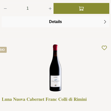
Produkt Anzahl: Gib den gewünschten Wert ei
Details
BIO
Luna Nuova Cabernet Franc Colli di Rimini