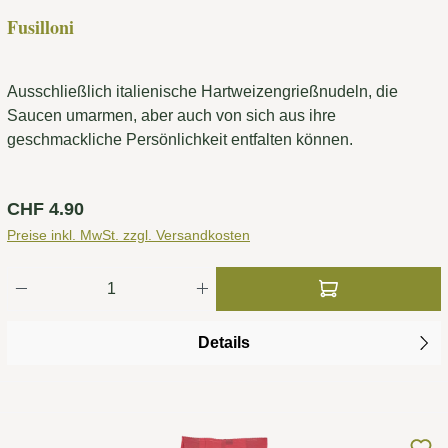
Fusilloni
Ausschließlich italienische Hartweizengrießnudeln, die
Saucen umarmen, aber auch von sich aus ihre
geschmackliche Persönlichkeit entfalten können.
Regulärer Preis:
CHF 4.90
Preise inkl. MwSt. zzgl. Versandkosten
Produkt Anzahl: Gib den gewünschten Wert ei
Details