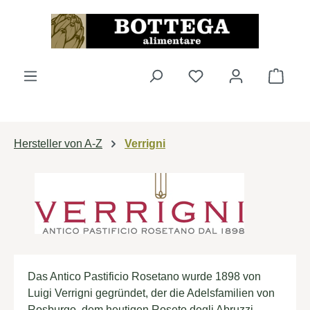
Zum Hauptinhalt springen
Du hast 0 Produkte 
Ware
Hersteller von A-Z
Verrigni
Das Antico Pastificio Rosetano wurde 1898 von
Luigi Verrigni gegründet, der die Adelsfamilien von
Rosburgo, dem heutigen Roseto degli Abruzzi