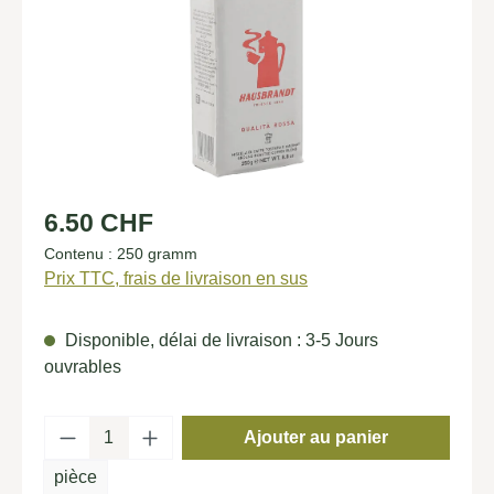
Prix régulier :
6.50 CHF
Contenu :
250 gramm
Prix TTC, frais de livraison en sus
Disponible, délai de livraison : 3-5 Jours
ouvrables
Quantité de produit : Entrez la quantité so
Ajouter au panier
pièce