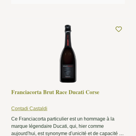
vin présente une sécheresse équilibrée qui le rend
frais mais accessible. Ce Franciacorta Brut de
Contadi Castaldi est un vin mousseux élégant et
polyvalent, parfait pour les occasions festives, mais
qui peut également être dégusté en apéritif ou avec
des plats légers.
Franciacorta Brut Race Ducati Corse
Contadi Castaldi
Ce Franciacorta particulier est un hommage à la
marque légendaire Ducati, qui, hier comme
aujourd'hui, est synonyme d'unicité et de capacité à