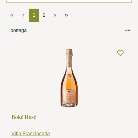
Page
Page
1
2
Boké Rosé
Villa Franciacorta