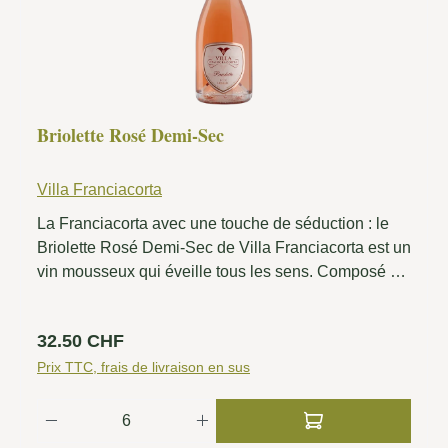
Briolette Rosé Demi-Sec
Villa Franciacorta
La Franciacorta avec une touche de séduction : le
Briolette Rosé Demi-Sec de Villa Franciacorta est un
vin mousseux qui éveille tous les sens. Composé à
parts égales de Chardonnay et de Pinot Nero, cet
élégant rosé mûrit pendant 36 mois sur lies et séduit
Prix régulier :
32.50 CHF
par son équilibre raffiné entre fraîcheur et rondeur.
Sa robe rose tendre annonce déjà ce qui se dévoile
Prix TTC, frais de livraison en sus
en bouche : un perlage vif qui pétille doucement,
Quantité de produit : Entrez la quantité so
accompagné d'arômes de groseille rouge, de
framboise, de cerise et d'une touche d'agrumes. La