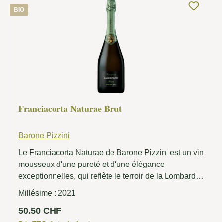
BIO
Franciacorta Naturae Brut
Barone Pizzini
Le Franciacorta Naturae de Barone Pizzini est un vin
mousseux d'une pureté et d'une élégance
exceptionnelles, qui reflète le terroir de la Lombardie
dans sa forme la plus authentique. À la fois sévère et
Millésime :
2021
d'une profondeur impressionnante, il est porté par
Prix régulier :
50.50 CHF
une structure marquée et une acidité vive. Une partie