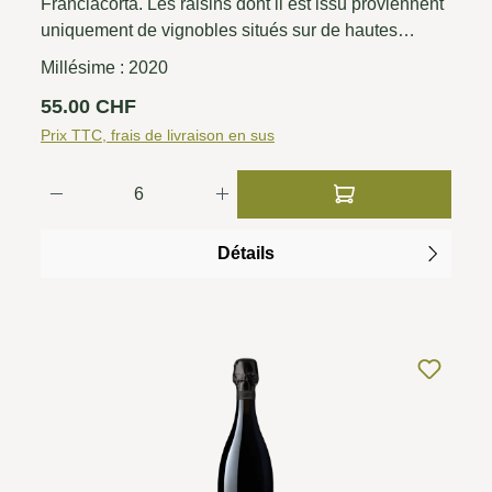
Franciacorta. Les raisins dont il est issu proviennent
uniquement de vignobles situés sur de hautes
collines au cœur des meilleurs sites, face au soleil
Millésime :
2020
du matin.
Prix régulier :
55.00 CHF
Prix TTC, frais de livraison en sus
Quantité de produit : Entrez la quantité so
Détails