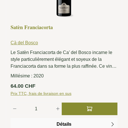
Satèn Franciacorta
Cà del Bosco
Le Satèn Franciacorta de Ca’ del Bosco incarne le
style particulièrement élégant et soyeux de la
Franciacorta dans sa forme la plus raffinée. Ce vin
mousseux exclusif est vinifié exclusivement à partir
Millésime :
2020
de Chardonnay et produit selon la méthode Metodo
Prix régulier :
64.00 CHF
Classico. Le Satèn se caractérise par une pression
en bouteille plus faible, qui confère au vin mousseux
Prix TTC, frais de livraison en sus
sa texture exceptionnellement crémeuse et son
Quantité de produit : Entrez la quantité so
perlage velouté. Ca' del Bosco interprète ce style
avec une précision extrême et allie de manière
impressionnante finesse, profondeur et fraîcheur.
Détails
Dans le verre, le Satèn Franciacorta se présente