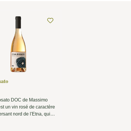
sato
osato DOC de Massimo
st un vin rosé de caractère
ersant nord de l'Etna, qui
combinaison fascinante d'un
lcanique, de l'altitude