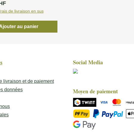
lier :
CHF
de la fraîcheur maritime.
 partir de 100 % de Nerello
rais de livraison en sus
e, l'un des cépages
es les plus nobles de
Ajouter au panier
 vin séduit par sa finesse,
lité et sa sensualité. Les
ussent dans le célèbre
 Feudo di Mezzo, à environ
s
Social Media
s d'altitude, dans la
e Castiglione di Sicilia.
eraction entre les sols
e livraison et de paiement
es et sableux, le climat
es données
Moyen de paiement
itude et le soleil
néen offre des conditions
tion idéales. Les raisins
 nous
neusement récoltés à la
ales
ressés directement avec
La fermentation a ensuite
mpérature contrôlée dans