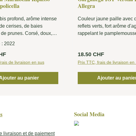
policella
Allegra
is profond, arôme intense
Couleur jaune paille avec 
de cerises, de baies
reflets verts, fort arôme d'
 de prunes. Corsé, doux,
rappelant le pamplemousse
e et frais en bouche avec
pommes vertes. La bouche
 :
2022
té structurante, des tanins
croustillante et nette, avec
lier :
Prix régulier :
CHF
18.50 CHF
nt bien équilibrés et une
fruitées et une forte minéral
ngue et savoureuse.
rais de livraison en sus
se fondent harmonieuseme
Prix TTC, frais de livraison en
un équilibre parfait.
Ajouter au panier
Ajouter au panie
s
Social Media
e livraison et de paiement