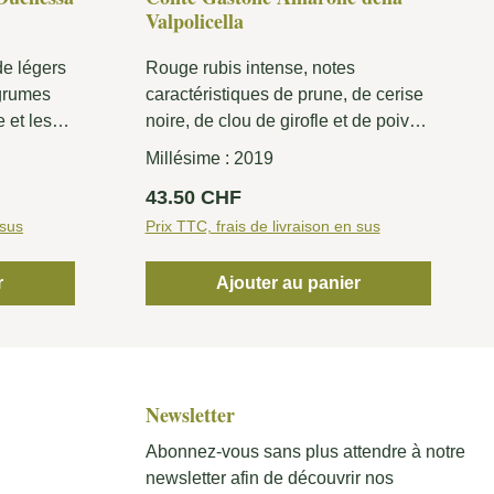
Valpolicella
de légers
Rouge rubis intense, notes
agrumes
caractéristiques de prune, de cerise
 et les
noire, de clou de girofle et de poivre
 est
noir. Velouté en bouche avec des
Millésime :
2019
 des notes
arômes de cerises rouges et de
Prix régulier :
43.50 CHF
ité, qui
prunes. Un Amarone finement
nt dans
 sus
équilibré entre le sucré et le salé, le
Prix TTC, frais de livraison en sus
terreux et le riche.
r
Ajouter au panier
Newsletter
Abonnez-vous sans plus attendre à notre
newsletter afin de découvrir nos