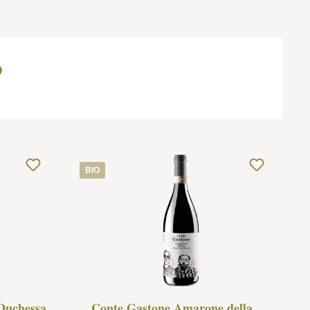
o
BIO
Duchessa
Conte Gastone Amarone della