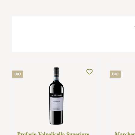
Ignorer la galerie de produits
BIO
BIO
Profasio Valpolicella Superiore
Marches