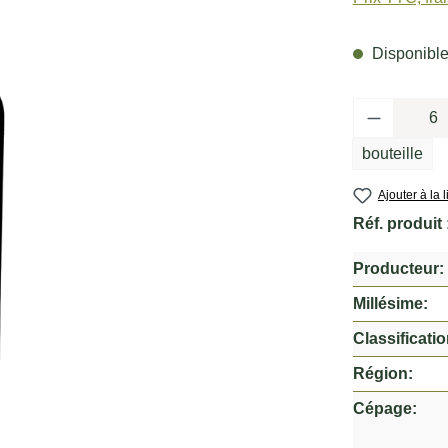
Disponible,
Quantité 
bouteille
Ajouter à la 
Réf. produit 
Producteur:
Millésime:
Classificatio
Région:
Cépage: