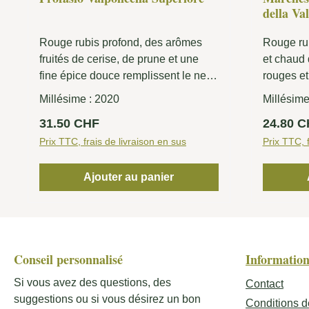
della Val
Rouge rubis profond, des arômes
Rouge rub
fruités de cerise, de prune et une
et chaud 
fine épice douce remplissent le nez.
rouges et
Une structure bien équilibrée en
balsamiqu
Millésime :
2020
Millésime
bouche de baies mûres, un jus fin et
une acidi
Prix régulier :
Prix régu
31.50 CHF
24.80 
une bonne coulée donnent au vin un
extrêmeme
grand équilibre et une bonne
Prix TTC, frais de livraison en sus
finale lo
Prix TTC, f
longueur.
Ajouter au panier
Conseil personnalisé
Information
Si vous avez des questions, des
Contact
suggestions ou si vous désirez un bon
Conditions d