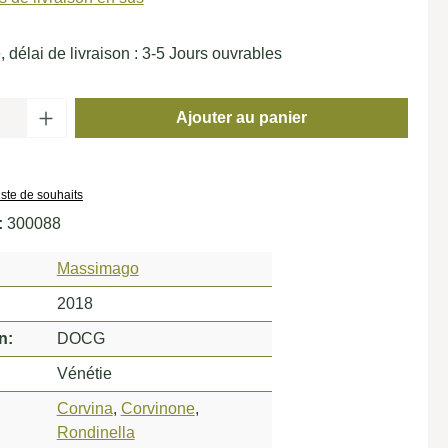
 délai de livraison : 3-5 Jours ouvrables
de produit : Entrez la quantité souhaitée o
Ajouter au panier
liste de souhaits
:
300088
Massimago
2018
n:
DOCG
Vénétie
Corvina
,
Corvinone
,
Rondinella