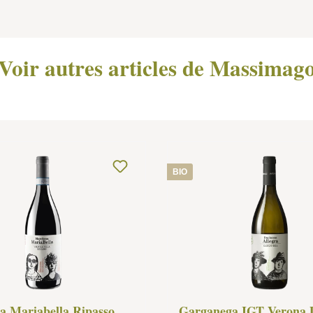
Voir autres articles de Massimag
BIO
a Mariabella Ripasso
Garganega IGT Verona 