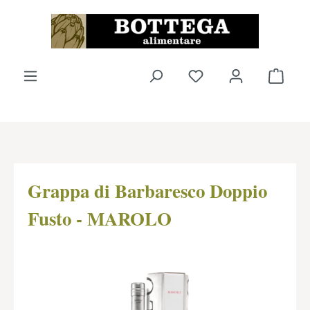
Passer au contenu principal
Vous avez 0 articles
Le pa
Grappa di Barbaresco Doppio
Fusto - MAROLO
Ignorer la galerie d'images