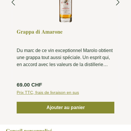
Grappa di Amarone
Du marc de ce vin exceptionnel Marolo obtient
une grappa tout aussi spéciale. Un esprit qui,
en accord avec les valeurs de la distillerie
Alba, souligne la typicité de la vigne d'origine.
La Grappa di Amarone est obtenue à partir de
Prix régulier :
69.00 CHF
marc de petits et très petits producteurs de
Valpolicella, qui partagent avec Marolo l'esprit
Prix TTC, frais de livraison en sus
artisanal et le souci du détail. Pressé en
janvier, le marc d'Amarone est le dernier à être
Ajouter au panier
"transformé en esprit". La distillation au bain-
marie se fait très doucement à température
contrôlée, car elle produit une grappa qui n'est
Conseil personnalisé