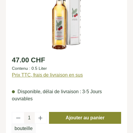
Prix régulier :
47.00 CHF
Contenu :
0.5 Liter
Prix TTC, frais de livraison en sus
Disponible, délai de livraison : 3-5 Jours
ouvrables
Quantité de produit : Entrez la quantité so
Ajouter au panier
bouteille