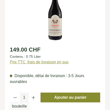
Prix régulier :
149.00 CHF
Contenu :
0.75 Liter
Prix TTC, frais de livraison en sus
Disponible, délai de livraison : 3-5 Jours
ouvrables
Quantité de produit : Entrez la quantité so
Ajouter au panier
bouteille