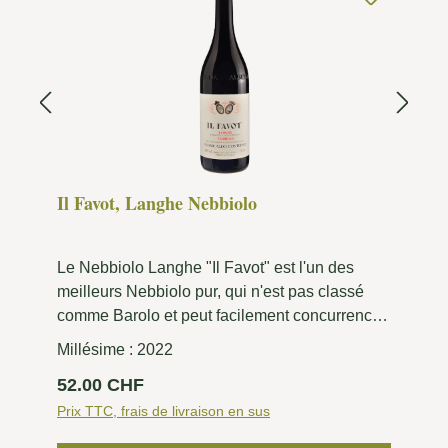
Il Favot, Langhe Nebbiolo
Le Nebbiolo Langhe "Il Favot" est l'un des
meilleurs Nebbiolo pur, qui n'est pas classé
comme Barolo et peut facilement concurrencer
les grands vins du Piémont.
Millésime :
2022
Prix régulier :
52.00 CHF
Prix TTC, frais de livraison en sus