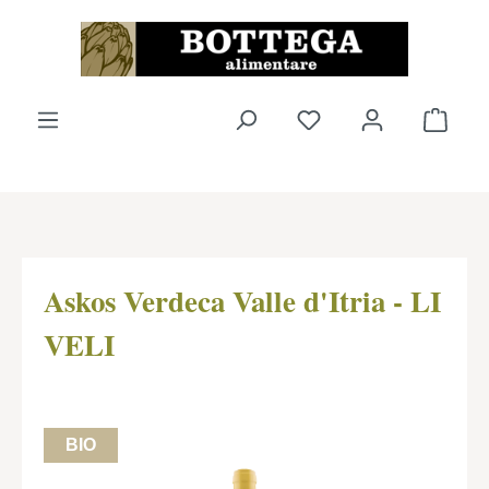
Passer au contenu principal
Vous avez 0 articles
Le pa
Askos Verdeca Valle d'Itria - LI
VELI
BIO
Ignorer la galerie d'images