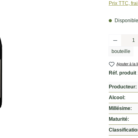
Prix TTC, fra
Disponible,
Quantité 
bouteille
Ajouter à la 
Réf. produit 
Producteur:
Alcool:
Millésime:
Maturité:
Classificatio