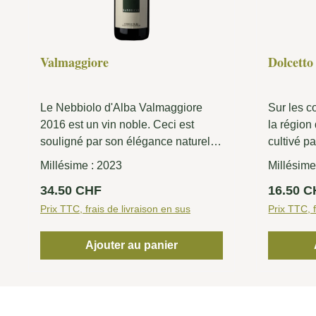
Valmaggiore
Dolcetto
Le Nebbiolo d'Alba Valmaggiore
Sur les c
2016 est un vin noble. Ceci est
la région
souligné par son élégance naturelle
cultivé p
et la complexité de ses
onze endro
Millésime :
2023
Millésime
caractéristiques.
sols dits 
Prix régulier :
Prix régu
34.50 CHF
16.50 
calcaire.
Prix TTC, frais de livraison en sus
Prix TTC, f
Ajouter au panier