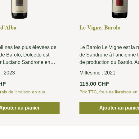
 d'Alba
Le Vigne, Barolo
ollines les plus élevées de
Le Barolo Le Vigne est la 
 de Barolo, Dolcetto est
de Sandrone à l'ancienne t
ar Luciano Sandrone en
de production du Barolo. Au
its différents : ce sont les
les raisins de Barolo prove
 :
2023
Millésime :
2021
"blancs" à forte teneur en
différents vignobles, souve
lier :
Prix régulier :
CHF
115.00 CHF
différentes communautés. 
rais de livraison en sus
diversité des sols, des mic
Prix TTC, frais de livraison en
des orientations et du nive
mer a permis d'obtenir des 
Ajouter au panier
Ajouter au panie
reflètent l'ensemble de la 
production. Les parcelles 
sont situées à Serralunga 
(Cru Baudana), Castiglione