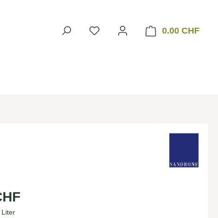
Vous avez 0 articles dans votre 
0.00 CHF
Le pa
CHF
 Liter