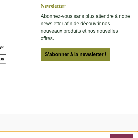
Newsletter
Vignane)
raisins
Abonnez-vous sans plus attendre à notre
ont
newsletter afin de découvrir nos
nt,
nouveaux produits et nos nouvelles
sé plus
offres.
aluation
cidera
S'abonner à la newsletter !
gne.