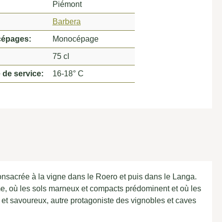
Piémont
Barbera
cépages:
Monocépage
75 cl
 de service:
16-18° C
consacrée à la vigne dans le Roero et puis dans le Langa.
me, où les sols marneux et compacts prédominent et où les
é et savoureux, autre protagoniste des vignobles et caves