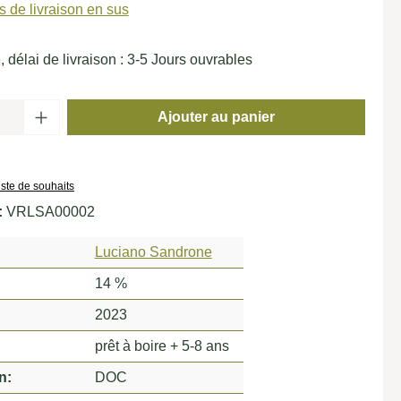
is de livraison en sus
 délai de livraison : 3-5 Jours ouvrables
de produit : Entrez la quantité souhaitée o
Ajouter au panier
liste de souhaits
:
VRLSA00002
Luciano Sandrone
14 %
2023
prêt à boire + 5-8 ans
n:
DOC