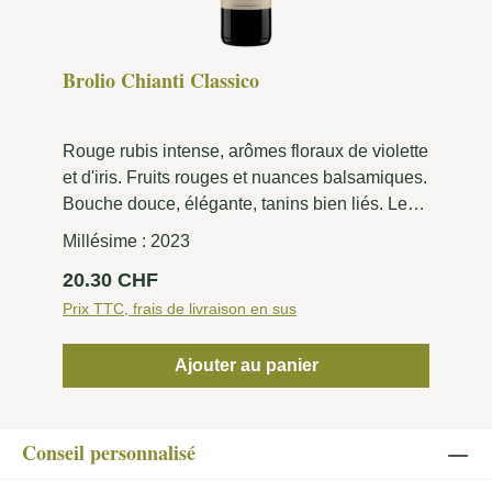
Brolio Chianti Classico
Rouge rubis intense, arômes floraux de violette
et d'iris. Fruits rouges et nuances balsamiques.
Bouche douce, élégante, tanins bien liés. Le
vin est équilibré, minéral avec une longue
Millésime :
2023
finale.
Prix régulier :
20.30 CHF
Prix TTC, frais de livraison en sus
Ajouter au panier
Conseil personnalisé