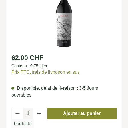
Prix régulier :
62.00 CHF
Contenu :
0.75 Liter
Prix TTC, frais de livraison en sus
Disponible, délai de livraison : 3-5 Jours
ouvrables
Quantité de produit : Entrez la quantité so
Ajouter au panier
bouteille