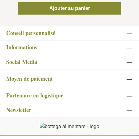
non seulement le goût fruité typique, mais
Ajouter au panier
aussi les précieux nutriments. Riches en acide
oléique monoinsaturé et en polyphénols
protecteurs du cœur, ces olives apportent un
Conseil personnalisé
plus en graisses saines et en micronutriments,
idéales pour une alimentation
Informations
méditerranéenne équilibrée. La fabrication
artisanale sans additifs artificiels fait des olives
Social Media
bio d'olixir une pure spécialité pour les
connaisseurs. En antipasto, en
Moyen de paiement
accompagnement ou pour relever vos plats
méditerranéens, ces olives vertes bio au goût
Partenaire en logistique
naturel trouveront leur place dans toutes les
cuisines exigeantes. Olives vertes bio
Newsletter
naturelles en saumure : Olives entières,
croquantes et charnues. Un goût riche et fruité
Transformées artisanalement en saumure pour
conserver toutes leurs qualités gustatives et