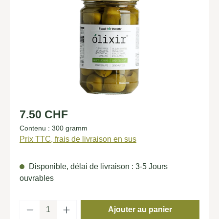
Prix régulier :
7.50 CHF
Contenu :
300 gramm
Prix TTC, frais de livraison en sus
Disponible, délai de livraison : 3-5 Jours
ouvrables
Quantité de produit : Entrez la quantité so
Ajouter au panier