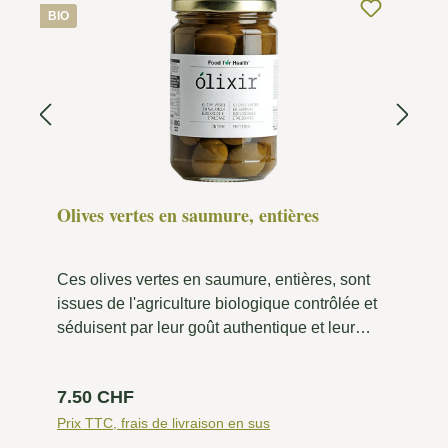
BIO
Olives vertes en saumure, entières
Ces olives vertes en saumure, entières, sont
issues de l'agriculture biologique contrôlée et
séduisent par leur goût authentique et leur
qualité exceptionnelle. Fabriquées à partir de
la variété d'olive sicilienne Nocellara del
Prix régulier :
7.50 CHF
Belice, ces olives sont particulièrement
charnues, croquantes et aromatiques. La
Prix TTC, frais de livraison en sus
transformation naturelle en saumure préserve