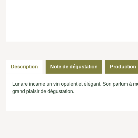
Description
Note de dégustation
Production
Lunare incarne un vin opulent et élégant. Son parfum à m
grand plaisir de dégustation.
Ignorer la galerie de produits