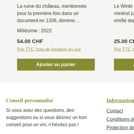
La ruine du château, mentionnée
Le Winkl
pour la première fois dans un
minéral ju
document en 1206, domine
vinifié d
majestueusement l'entrée du village
cultivé a
Millésime :
2022
de Terlan. Notre noble cuvée de
Terlan D
Prix régulier :
Prix régu
54.00 CHF
25.00 
Pinot Blanc, Chardonnay et
en partic
Sauvignon Blanc est tout aussi
Prix TTC, frais de livraison en sus
les plus 
Prix TTC, f
puissante et complexe. Ce Terlaner
classique met en valeur tous les
Ajouter au panier
atouts d'une région viticole de
caractère et est un vin puissant,
minéral, aux multiples facettes, qui
ne peut développer pleinement son
Conseil personnalisé
Information
potentiel qu'après de nombreuses
années en bouteille.
Si vous avez des questions, des
Contact
suggestions ou si vous désirez un bon
Conditions d
conseil pour un vin, n'hésitez pas !
Protection d