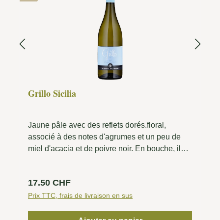
Grillo Sicilia
Jaune pâle avec des reflets dorés.floral,
associé à des notes d'agrumes et un peu de
miel d'acacia et de poivre noir. En bouche, il
est très fruité avec une acidité fraîche et
fondante.
Prix régulier :
17.50 CHF
Prix TTC, frais de livraison en sus