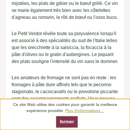
mijotées, les plats de gibier ou le bœuf grillé. Ce vin
se marie également très bien avec les côtelettes
d'agneau au romarin, le rôti de bœuf ou l'osso buco.
Le Petit Verdot révèle toute sa polyvalence lorsqu'il
est associé à des spécialités du sud de l'Italie telles
que les orecchiette à la salsiccia, la focaccia à la
pâte d'olives ou le gratin d'aubergines. Le piquant
des plats souligne l'intensité du vin sans le dominer.
Les amateurs de fromage ne sont pas en reste : les
fromages à pâte dure affinés tels que le pecorino
stagionato, le caciocavallo ou le provolone piccante
sont des accompagnements parfaits. Vous pouvez
Ce site Web utilise des cookies pour garantir la meilleure
même oser les associations avec du chocolat noir
expérience possible.
Plus d'informations...
ou des desserts aux notes épicées.
fermer