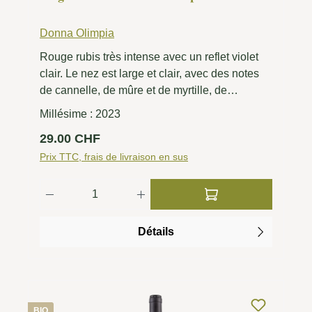
Donna Olimpia
Rouge rubis très intense avec un reflet violet
clair. Le nez est large et clair, avec des notes
de cannelle, de mûre et de myrtille, de
pepperoni, de cacao et de réglisse. Très
Millésime :
2023
harmonieux en bouche, avec une bonne
Prix régulier :
29.00 CHF
structure. La finale est longue avec d'agréables
notes de confiture.
Prix TTC, frais de livraison en sus
Quantité de produit : Entrez la quantité 
Détails
BIO