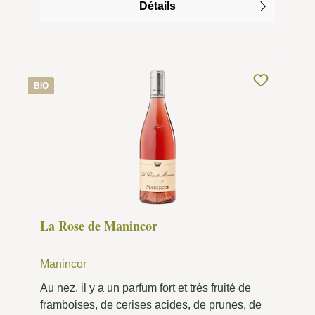
Détails
Mille e una Notte est intense et profond, avec
des tanins mûrs et veloutés ainsi qu’une finale
très longue et complexe. Le vin mûrit environ
14 mois en chêne français avant de poursuivre
son affinage plusieurs années en bouteille.
BIO
Cette longue maturation harmonise le fruit, les
épices et le bois tout en conférant au vin un
excellent potentiel de garde. Mille e una Notte
accompagne les viandes longuement mijotées,
l’agneau, le gibier et les plats de pâtes
généreux. Les fromages affinés constituent
également un excellent accord. Un grand vin
rouge sicilien de Donnafugata et l’une des
La Rose de Manincor
expressions majeures de la viticulture moderne
de l’île.
Manincor
Au nez, il y a un parfum fort et très fruité de
framboises, de cerises acides, de prunes, de