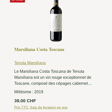
Marsiliana Costa Toscana
Tenuta Marsiliana
Le Marsiliana Costa Toscana de Tenuta
Marsiliana est un vin rouge exceptionnel de
Toscane, composé des cépages cabernet
sauvignon, merlot et petit verdot. Ce vin
Millésime :
2019
impressionne par sa personnalité puissante et
Prix régulier :
39.00 CHF
sa palette aromatique intense, qui allie
parfaitement les notes fruitées et épicées. Sa
Prix TTC, frais de livraison en sus