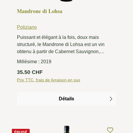
Mandrone di Lohsa
Poliziano
Puissant et élégant à la fois, doux mais
structuré, le Mandrone di Lohsa est un vin
obtenu à partir de Cabernet Sauvignon,
principalement avec des ajouts mineurs mais
Millésime :
2019
décisifs de Petit Verdot et de Carignano. Ces
Prix régulier :
35.50 CHF
dernières variétés sont essentielles pour
donner à la Mandrone son caractère
Prix TTC, frais de livraison en sus
méditerranéen, ensoleillé, clair et défini, qui la
rend unique et reconnaissable.
Détails
ÉPUISÉ