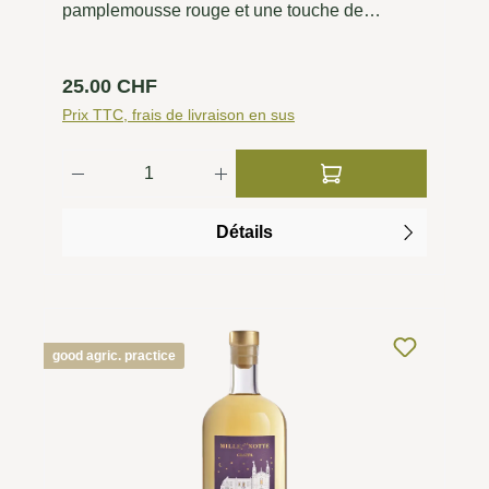
pamplemousse rouge et une touche de
mangue bien mûre. Juteuse, épicée et
crémeuse en bouche, La Rose de Manincor
Prix régulier :
25.00 CHF
surprend par sa longue finale minérale-fruité,
imprégnée de tanins fins.
Prix TTC, frais de livraison en sus
Quantité de produit : Entrez la quantité 
Détails
good agric. practice