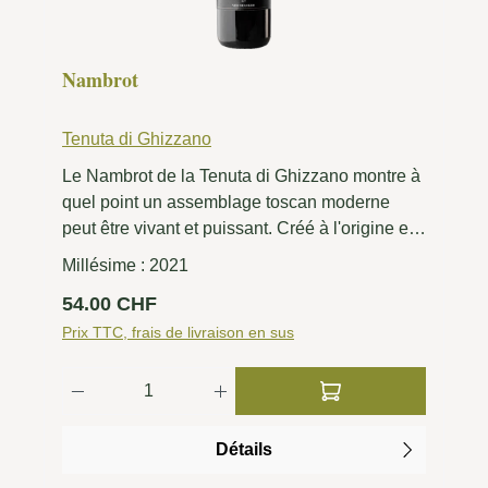
Nambrot
Tenuta di Ghizzano
Le Nambrot de la Tenuta di Ghizzano montre à
quel point un assemblage toscan moderne
peut être vivant et puissant. Créé à l'origine en
1996 comme un pur merlot, il associe
Millésime :
2021
aujourd'hui des proportions de cabernet franc
Prix régulier :
54.00 CHF
et de petit verdot, qui confèrent une profondeur
supplémentaire au cœur doux et fruité du
Prix TTC, frais de livraison en sus
merlot. Les arômes de fruits noirs sont
Quantité de produit : Entrez la quantité 
complétés par des notes épicées, minérales et
fraîches, tandis que le Petit Verdot apporte
structure et tension. La vinification mise
Détails
délibérément sur le naturel et l'artisanat. La