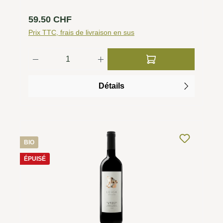
issue.
Prix régulier :
59.50 CHF
Prix TTC, frais de livraison en sus
Quantité de produit : Entrez la quantité 
Détails
BIO
ÉPUISÉ