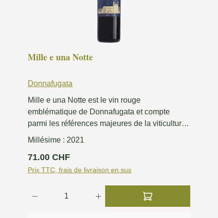
Mille e una Notte
Donnafugata
Mille e una Notte est le vin rouge
emblématique de Donnafugata et compte
parmi les références majeures de la viticulture
sicilienne. Le Nero d’Avola forme le cœur de la
Millésime :
2021
cuvée et est complété par d’autres cépages. Le
Prix régulier :
71.00 CHF
résultat est un vin complexe et de grande
garde qui associe puissance méditerranéenne
Prix TTC, frais de livraison en sus
et remarquable élégance. Le bouquet dévoile
Quantité de produit : Entrez la quantité 
des baies noires, de la mûre et de la prune,
accompagnées de nuances balsamiques,
épicées et délicatement toastées. En bouche,