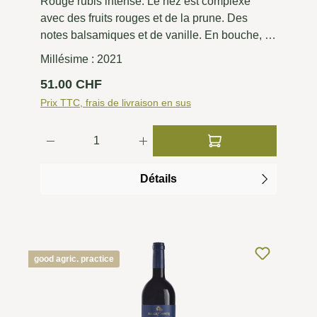
Rouge rubis intense. Le nez est complexe
avec des fruits rouges et de la prune. Des
notes balsamiques et de vanille. En bouche, il
est corsé, d'une grande élégance, avec des
Millésime :
2021
tannins souples et une acidité équilibrée. Très
Prix régulier :
51.00 CHF
longue finale. Le Gran Vin de Brolio.
Prix TTC, frais de livraison en sus
Quantité de produit : Entrez la quantité 
Détails
good agric. practice