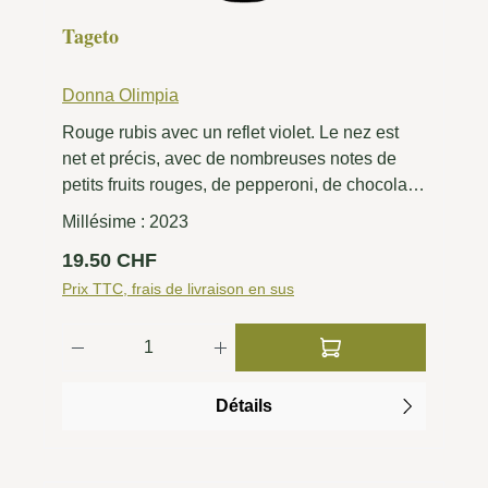
Tageto
Donna Olimpia
Rouge rubis avec un reflet violet. Le nez est
net et précis, avec de nombreuses notes de
petits fruits rouges, de pepperoni, de chocolat
et de réglisse. Bonne structure, douce et
Millésime :
2023
harmonieuse ; la longue finale est complétée
Prix régulier :
19.50 CHF
par des tannins doux.
Prix TTC, frais de livraison en sus
Quantité de produit : Entrez la quantité 
Détails