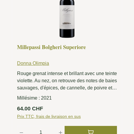
Millepassi Bolgheri Superiore
Donna Olimpia
Rouge grenat intense et brillant avec une teinte
violette. Au nez, on retrouve des notes de baies
sauvages, d'épices, de cannelle, de poivre et
de cacao. Corsé, élégant avec des tanins
Millésime :
2021
soyeux et une longue finale épicée.
Prix régulier :
64.00 CHF
Prix TTC, frais de livraison en sus
Quantité de produit : Entrez la quantité 