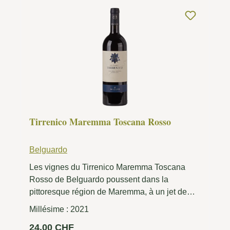
Tirrenico Maremma Toscana Rosso
Belguardo
Les vignes du Tirrenico Maremma Toscana
Rosso de Belguardo poussent dans la
pittoresque région de Maremma, à un jet de
pierre de la mer Tyrrhénienne - d'où son nom
Millésime :
2021
approprié de « Tirreno ». Cette situation unique
Prix régulier :
24.00 CHF
confère au vin son caractère inimitable. La