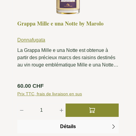
Grappa Mille e una Notte by Marolo
Donnafugata
La Grappa Mille e una Notte est obtenue à
partir des précieux marcs des raisins destinés
au vin rouge emblématique Mille e una Notte
de Donnafugata. La distillation est réalisée par
la Distilleria Marolo, dans le Piémont. Le
Prix régulier :
60.00 CHF
résultat est une grappa puissante et élégante
qui traduit sous une forme concentrée le
Prix TTC, frais de livraison en sus
caractère du grand vin sicilien. Sa robe est
Quantité de produit : Entrez la quantité 
d’un doré intense. Le bouquet est large et
complexe, avec des notes de fruits secs et
torréfiés, de fruits cuits et confits, de griotte
Détails
mûre, de miel et de vanille. En bouche, la