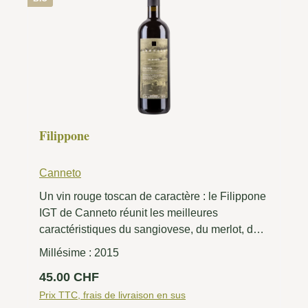
Filippone
Canneto
Un vin rouge toscan de caractère : le Filippone
IGT de Canneto réunit les meilleures
caractéristiques du sangiovese, du merlot, du
cabernet et du petit verdot dans un
Millésime :
2015
assemblage harmonieux. Ce vin rouge
Prix régulier :
45.00 CHF
complexe impressionne par ses arômes de
cassis, de cerise noire, de réglisse, de cuir et
Prix TTC, frais de livraison en sus