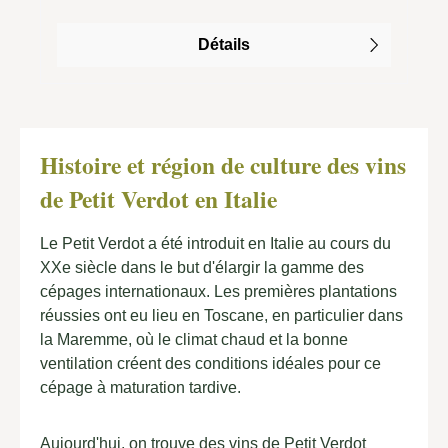
structure, ses tanins équilibrés et sa
remarquable fraîcheur en font un vin de grande
Détails
envergure, qui convainc également par sa
longueur impressionnante. Le Marsiliana vieillit
pendant 15 mois dans des barriques
françaises neuves, ce qui lui confère une
élégante empreinte boisée, suivie d'une
Histoire et région de culture des vins
période de maturation supplémentaire de 12
de Petit Verdot en Italie
mois en bouteille, qui parachève sa complexité
et son harmonie. Avec une production très
Le Petit Verdot a été introduit en Italie au cours du
limitée d'environ 6000 bouteilles seulement par
XXe siècle dans le but d'élargir la gamme des
an, ce vin est un plaisir exclusif qui ravira les
cépages internationaux. Les premières plantations
connaisseurs et les amateurs de grands vins
réussies ont eu lieu en Toscane, en particulier dans
italiens.
la Maremme, où le climat chaud et la bonne
ventilation créent des conditions idéales pour ce
cépage à maturation tardive.
Aujourd'hui, on trouve des vins de Petit Verdot